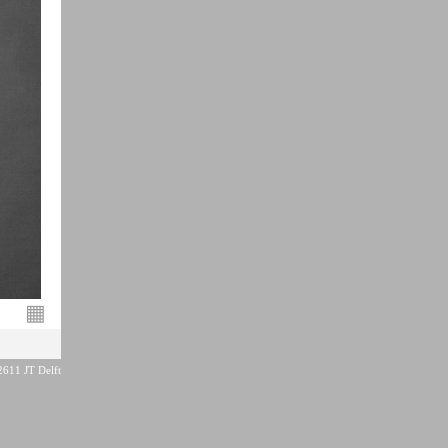
▦
2611 JT Delft