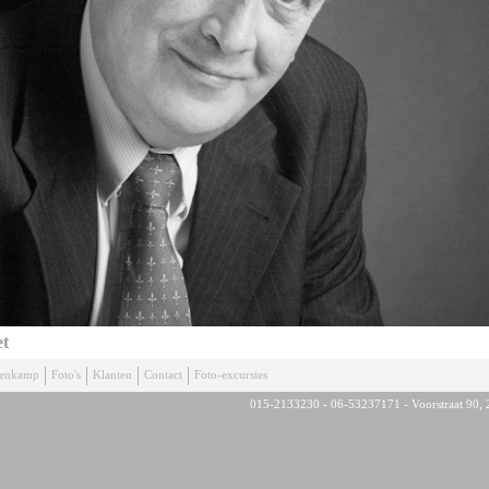
et
denkamp
Foto's
Klanten
Contact
Foto-excursies
015-2133230 - 06-53237171 - Voorstraat 90, 