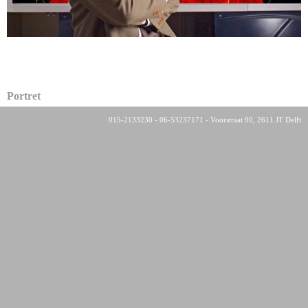
Portret
015-2133230 - 06-53237171 - Voorstraat 90, 2611 JT Delft