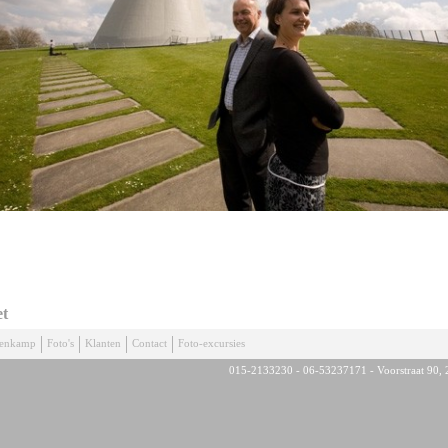
et
denkamp
Foto's
Klanten
Contact
Foto-excursies
015-2133230 - 06-53237171 - Voorstraat 90, 