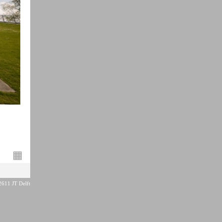
▦
2611 JT Delft