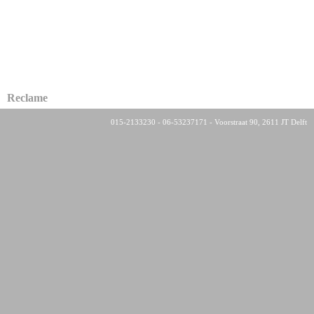
Reclame
015-2133230 - 06-53237171 - Voorstraat 90, 2611 JT Delft