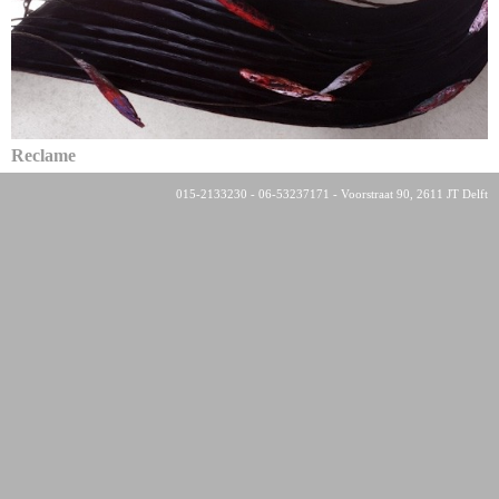
Reclame
015-2133230 - 06-53237171 - Voorstraat 90, 2611 JT Delft