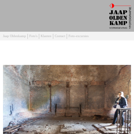
Jaap Oldenkamp
Foto's
Klanten
Contact
Foto-excursies