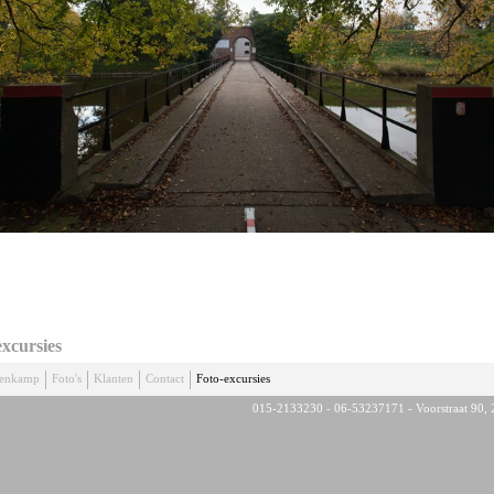
excursies
denkamp
Foto's
Klanten
Contact
Foto-excursies
015-2133230 - 06-53237171 - Voorstraat 90, 