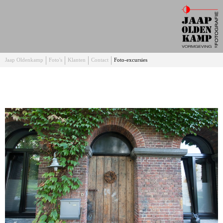
Jaap Oldenkamp
Foto's
Klanten
Contact
Foto-excursies