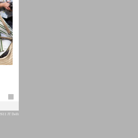
▦
2611 JT Delft