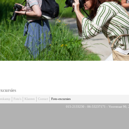
excursies
denkamp
Foto's
Klanten
Contact
Foto-excursies
015-2133230 - 06-53237171 - Voorstraat 90, 