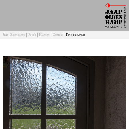
Jaap Oldenkamp
Foto's
Klanten
Contact
Foto-excursies