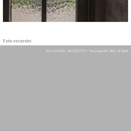
Foto-excursies
015-2133230 - 06-53237171 - Voorstraat 90, 2611 JT Delft