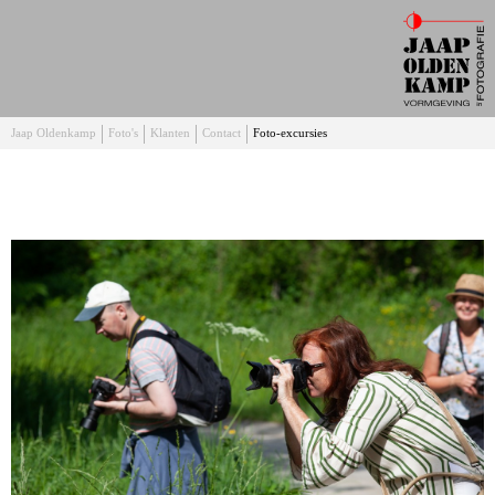
Jaap Oldenkamp
Foto's
Klanten
Contact
Foto-excursies