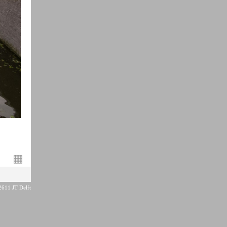
▦
2611 JT Delft