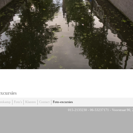
excursies
denkamp
Foto's
Klanten
Contact
Foto-excursies
015-2133230 - 06-53237171 - Voorstraat 90, 