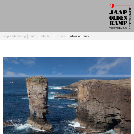
Jaap Oldenkamp
Foto's
Klanten
Contact
Foto-excursies