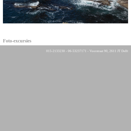
Foto-excursies
015-2133230 - 06-53237171 - Voorstraat 90, 2611 JT Delft